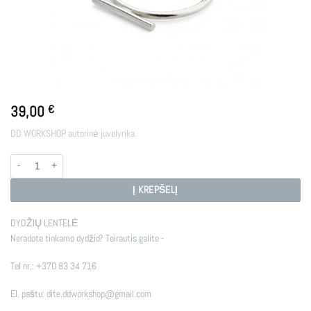
39,00
€
DD WORKSHOP autorinė juvelyrika.
produkto kiekis: PIN SI
Į KREPŠELĮ
DYDŽIŲ LENTELĖ
Neradote tinkamo dydžio? Teirautis galite -
Tel nr.:
+370 83 34 716
El. paštu:
dite.ddworkshop@gmail.com