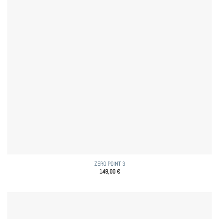
ZERO POINT 3
148,00
€