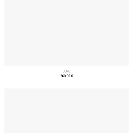
JUNO
260,00
€