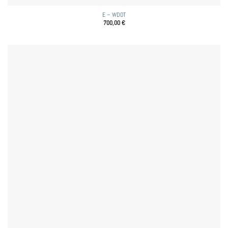
E – WDOT
700,00
€