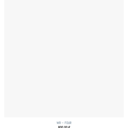
WR – FOUR
800,00
€