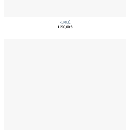
KUPOLĖ
1 200,00
€