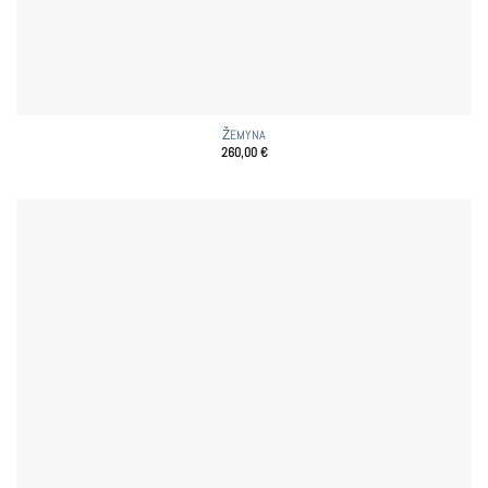
ŽEMYNA
260,00
€