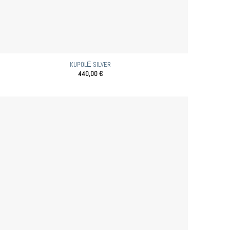
KUPOLĖ SILVER
440,00
€