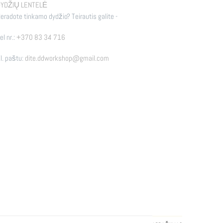
YDŽIŲ LENTELĖ
eradote tinkamo dydžio? Teirautis galite -
el nr.:
+370 83 34 716
l. paštu:
dite.ddworkshop@gmail.com