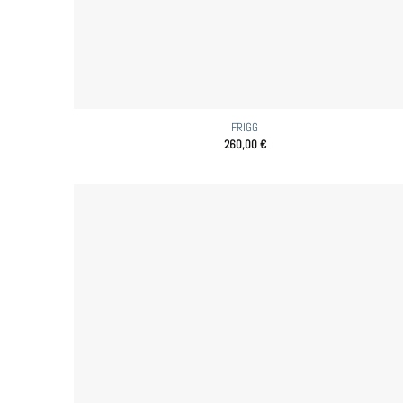
FRIGG
260,00
€