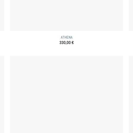
ATHENA
330,00
€