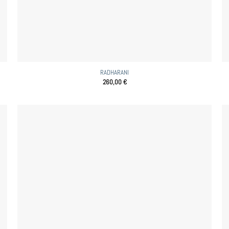
RADHARANI
260,00
€