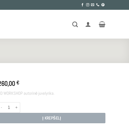
260,00
€
D WORKSHOP autorinė juvelyrika.
rodukto kiekis: MOON
Į KREPŠELĮ