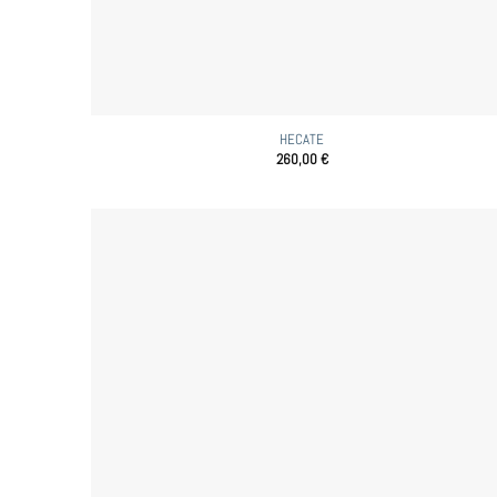
HECATE
260,00
€