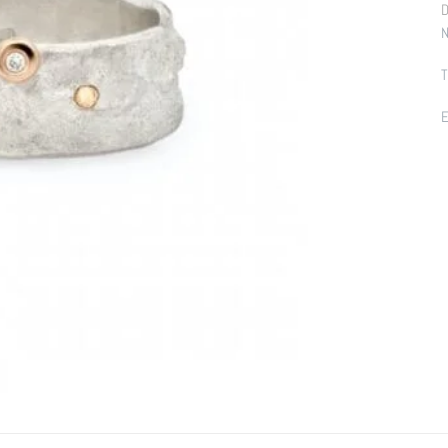
D
N
T
E