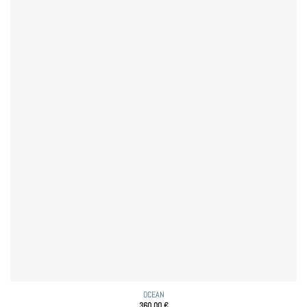
OCEAN
360,00
€