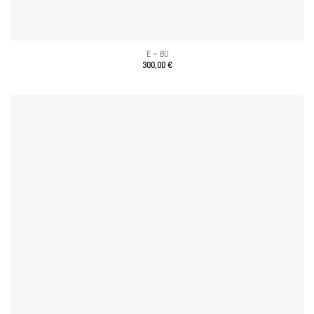
E – BU
300,00
€