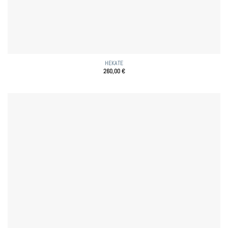
HEKATE
260,00
€