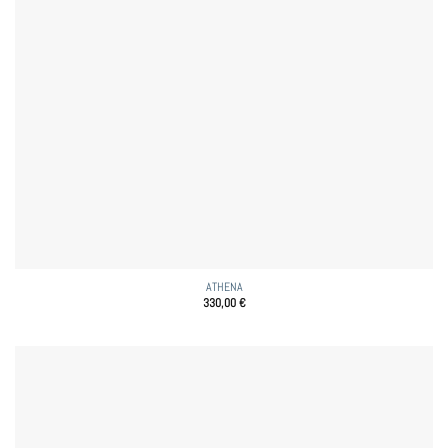
ATHENA
330,00
€