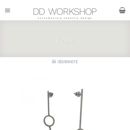
Skip
to
content
E – BUB
IŠSIRINKITE