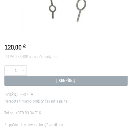
120,00
€
DD WORKSHOP autorinė juvelyrika.
produkto kiekis: E - BUB
Į KREPŠELĮ
DYDŽIŲ LENTELĖ
Neradote tinkamo dydžio? Teirautis galite -
Tel nr.:
+370 83 34 716
El. paštu:
dite.ddworkshop@gmail.com