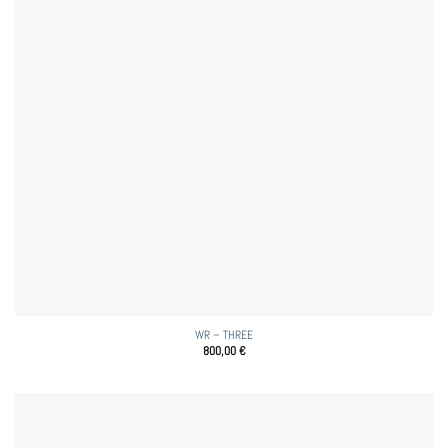
WR – THREE
800,00
€