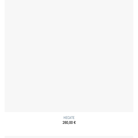
HECATE
260,00
€