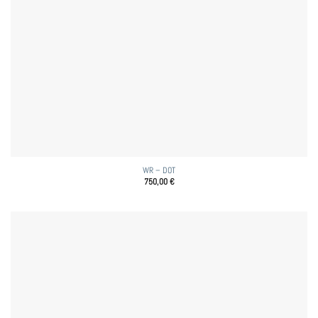
WR – DOT
750,00
€