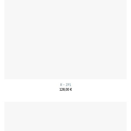
R – ZP1
128,00
€