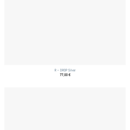
R – DROP Silver
77,00
€