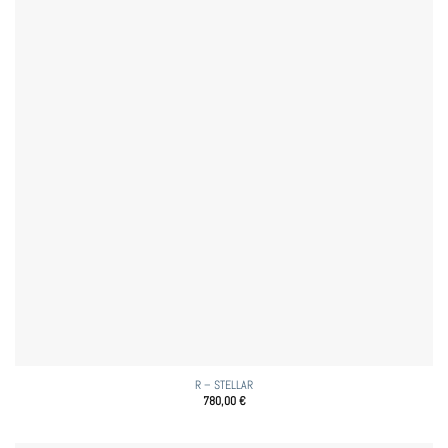
R – STELLAR
780,00
€