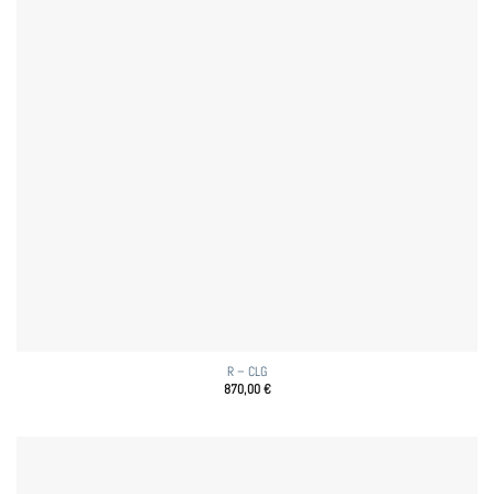
R – CLG
870,00
€