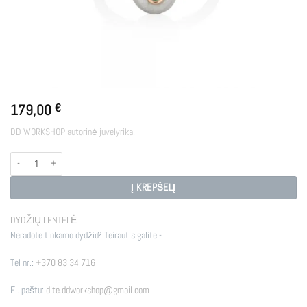
179,00
€
DD WORKSHOP autorinė juvelyrika.
produkto kiekis: CORE
Į KREPŠELĮ
DYDŽIŲ LENTELĖ
Neradote tinkamo dydžio? Teirautis galite -
Tel nr.:
+370 83 34 716
El. paštu:
dite.ddworkshop@gmail.com