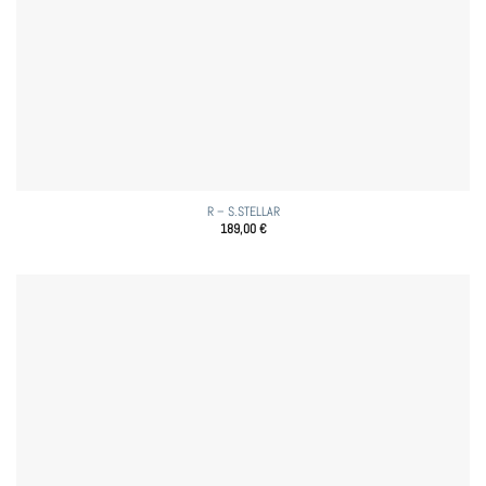
R – S.STELLAR
189,00
€