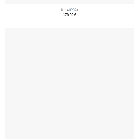
R – AURORA
179,00
€