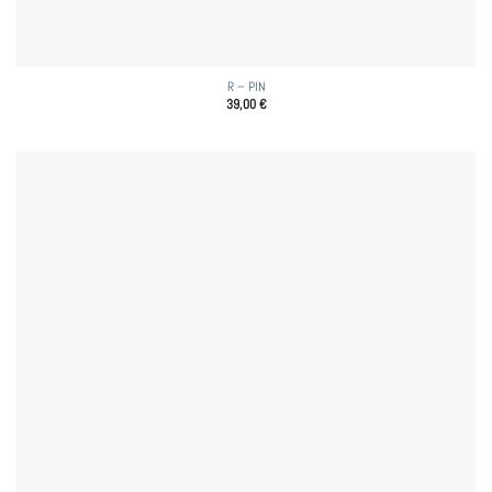
R – PIN
39,00
€