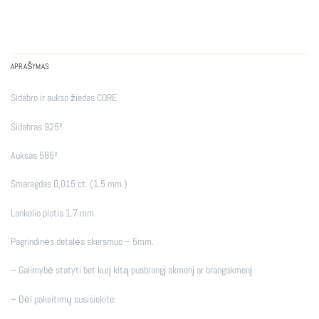
APRAŠYMAS
Sidabro ir aukso žiedas CORE
Sidabras 925º
Auksas 585º
Smaragdas 0,015 ct. (1.5 mm.)
Lankelio plotis 1.7 mm.
Pagrindinės detalės skersmuo – 5mm.
– Galimybė statyti bet kurį kitą pusbrangį akmenį ar brangakmenį.
– Dėl pakeitimų susisiekite: