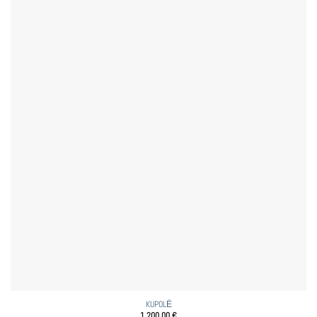
KUPOLĖ
1 200,00
€