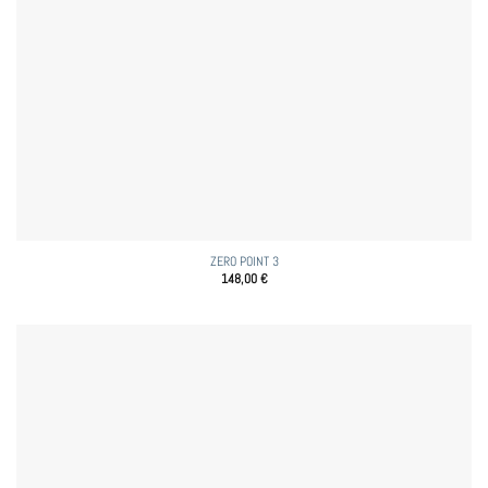
ZERO POINT 3
148,00
€