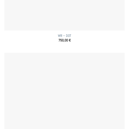
WR – DOT
750,00
€