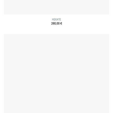
HEKATE
260,00
€