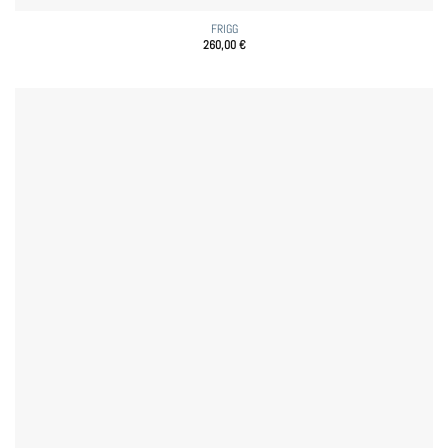
FRIGG
260,00
€