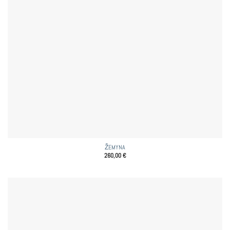
ŽEMYNA
260,00
€