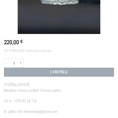
220,00
€
DD WORKSHOP autorinė juvelyrika.
produkto kiekis: BRIGID
Į KREPŠELĮ
DYDŽIŲ LENTELĖ
Neradote tinkamo dydžio? Teirautis galite -
Tel nr.:
+370 83 34 716
El. paštu:
dite.ddworkshop@gmail.com