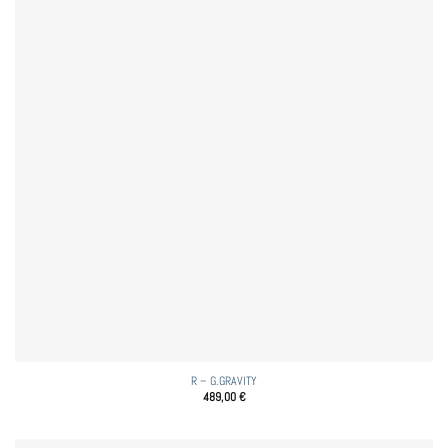
R – G.GRAVITY
489,00
€