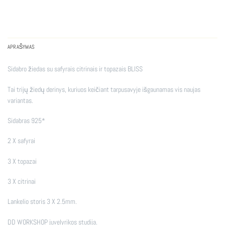
APRAŠYMAS
Sidabro žiedas su safyrais citrinais ir topazais BLISS
Tai trijų žiedų derinys, kuriuos keičiant tarpusavyje išgaunamas vis naujas
variantas.
Sidabras 925*
2 X safyrai
3 X topazai
3 X citrinai
Lankelio storis 3 X 2.5mm.
DD WORKSHOP juvelyrikos studija.