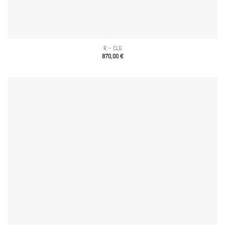
R – CLG
870,00
€