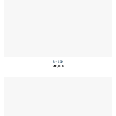
R – SGD
298,00
€