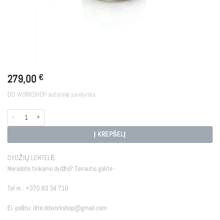
279,00
€
DD WORKSHOP autorinė juvelyrika.
produkto kiekis: BLISS
Į KREPŠELĮ
DYDŽIŲ LENTELĖ
Neradote tinkamo dydžio? Teirautis galite -
Tel nr.:
+370 83 34 716
El. paštu:
dite.ddworkshop@gmail.com