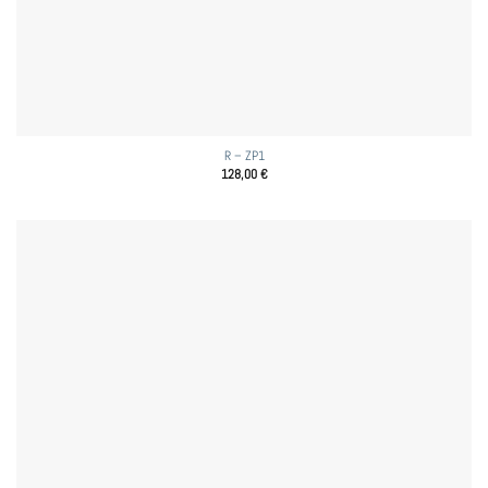
R – ZP1
128,00
€