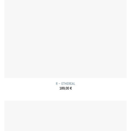
R – ETHEREAL
189,00
€