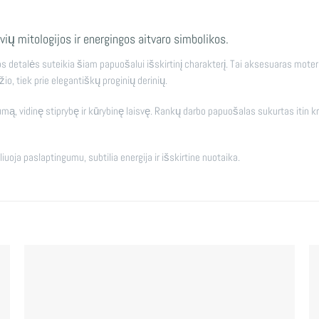
vių mitologijos ir energingos aitvaro simbolikos.
s detalės suteikia šiam papuošalui išskirtinį charakterį. Tai aksesuaras moteriai
žio, tiek prie elegantiškų proginių derinių.
alumą, vidinę stiprybę ir kūrybinę laisvę. Rankų darbo papuošalas sukurtas itin
oja paslaptingumu, subtilia energija ir išskirtine nuotaika.