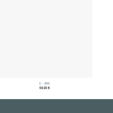
E – BBB
59,00
€