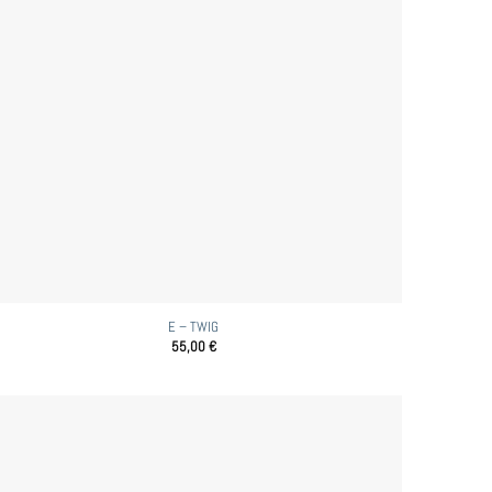
E – TWIG
55,00
€