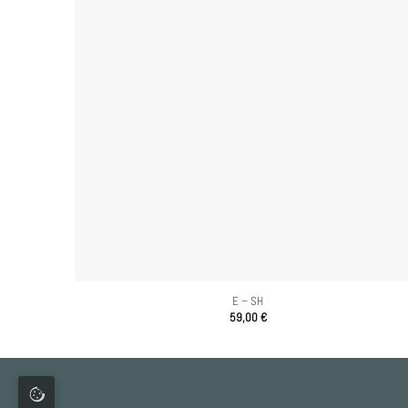
E – SH
59,00
€