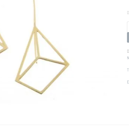
D
p
D
N
T
E