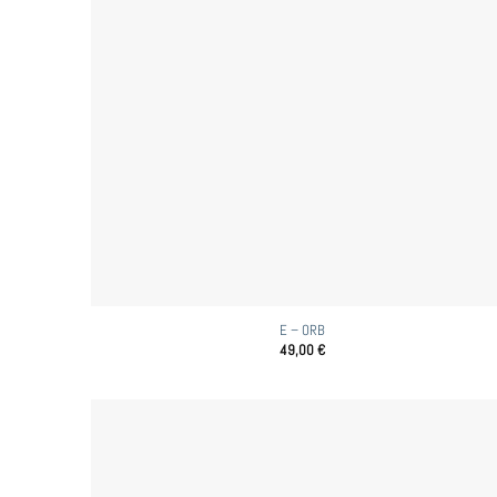
E – ORB
49,00
€