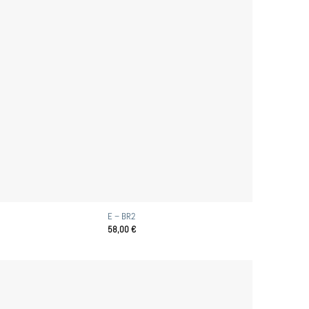
E – BR2
58,00
€