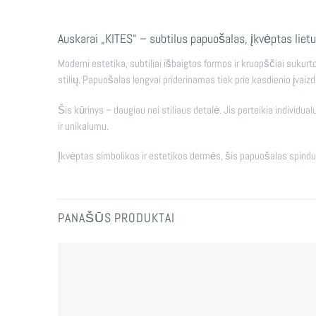
Auskarai „KITES“ – subtilus papuošalas, įkvėptas lietu
Moderni estetika, subtiliai išbaigtos formos ir kruopščiai sukurto
stilių. Papuošalas lengvai priderinamas tiek prie kasdienio įvaizd
Šis kūrinys – daugiau nei stiliaus detalė. Jis perteikia individu
ir unikalumu.
Įkvėptas simbolikos ir estetikos dermės, šis papuošalas spinduliu
PANAŠŪS PRODUKTAI