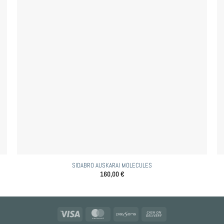
SIDABRO AUSKARAI MOLECULES
160,00
€
Visa
MasterCard
Paysera
Cash
On