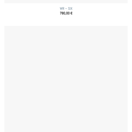
WR – SIX
780,00
€