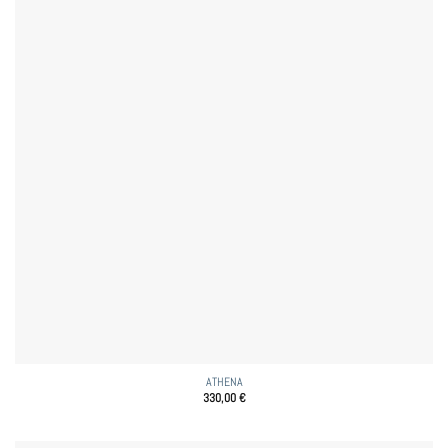
ATHENA
330,00
€