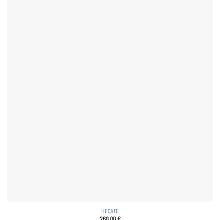
HECATE
260,00
€