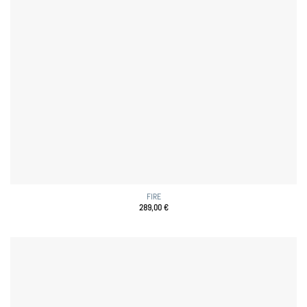
FIRE
289,00
€