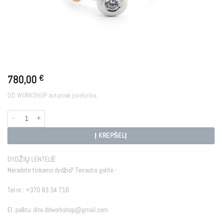
780,00
€
DD WORKSHOP autorinė juvelyrika.
produkto kiekis: STELLAR GO
Į KREPŠELĮ
DYDŽIŲ LENTELĖ
Neradote tinkamo dydžio? Teirautis galite -
Tel nr.:
+370 83 34 716
El. paštu:
dite.ddworkshop@gmail.com