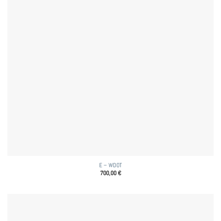
E – WDOT
700,00
€