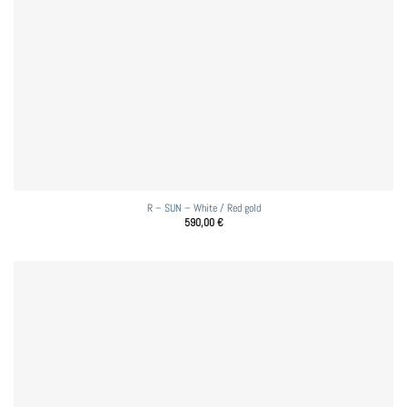
R – SUN – White / Red gold
590,00
€