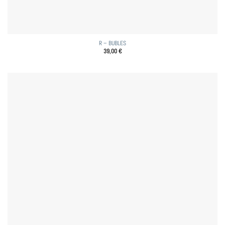
R – BUBLES
39,00
€