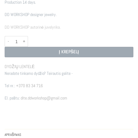
Production 14 days.
DD WORKSHOP designer jewelry.
DD WORKSHOP autorinė juvelyrika.
produkto kiekis: RADHARANI
Į KREPŠELĮ
DYDŽIŲ LENTELĖ
Neradote tinkamo dydžio? Teirautis galite -
Tel nr.:
+370 83 34 716
El. paštu:
dite.ddworkshop@gmail.com
APRAŠYMAS