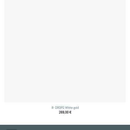
R- DROPG White gold
269,00
€