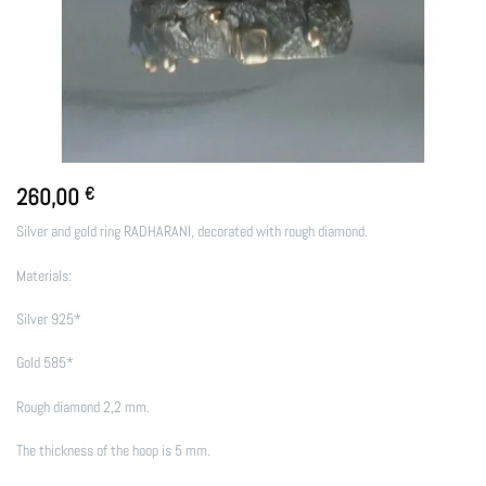
260,00
€
Silver and gold ring RADHARANI, decorated with rough diamond.
Materials:
Silver 925*
Gold 585*
Rough diamond 2,2 mm.
The thickness of the hoop is 5 mm.