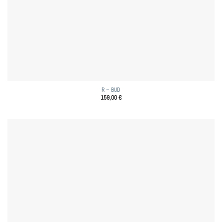
R – BUD
159,00
€