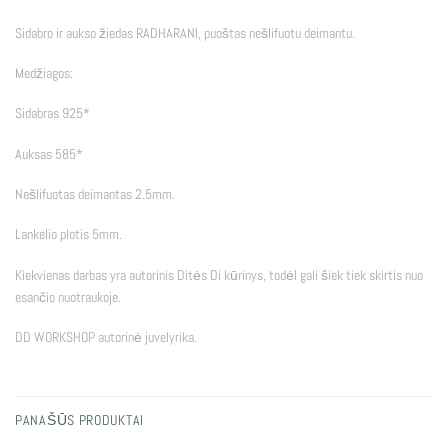
Sidabro ir aukso žiedas RADHARANI, puoštas nešlifuotu deimantu.
Medžiagos:
Sidabras 925*
Auksas 585*
Nešlifuotas deimantas 2.5mm.
Lankelio plotis 5mm.
Kiekvienas darbas yra autorinis Ditės Di kūrinys, todėl gali šiek tiek skirtis nuo
esančio nuotraukoje.
DD WORKSHOP autorinė juvelyrika.
PANAŠŪS PRODUKTAI