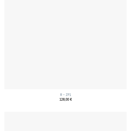
R – ZP1
128,00
€