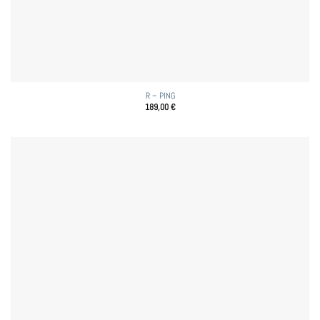
R – PING
189,00
€