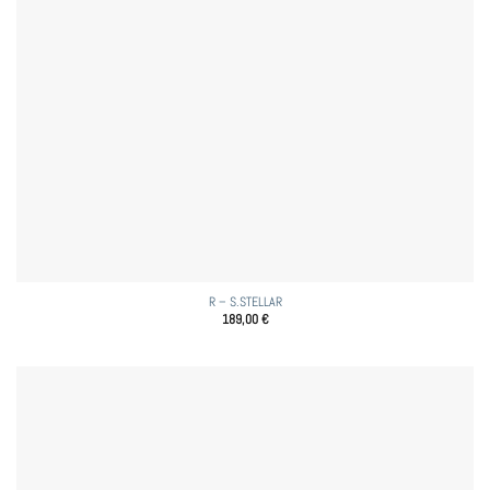
R – S.STELLAR
189,00
€