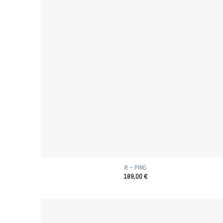
R – PING
189,00
€