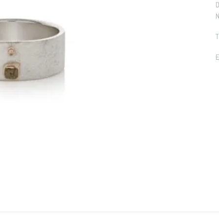
D
N
T
E