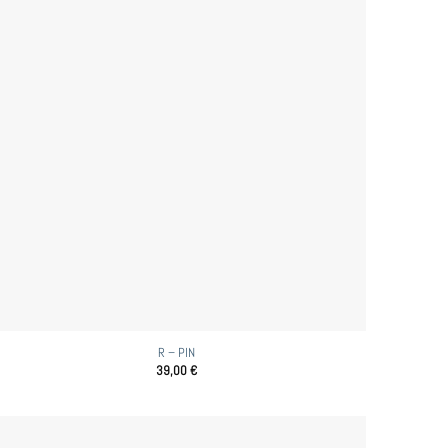
R – PIN
39,00
€