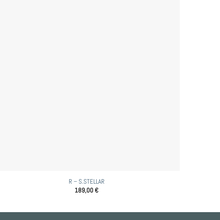
R – S.STELLAR
189,00
€