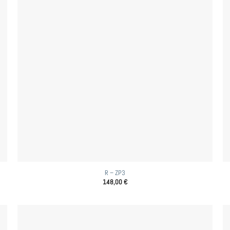
R – ZP3
148,00
€