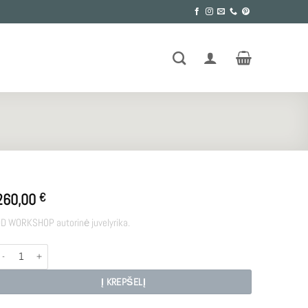
260,00
€
D WORKSHOP autorinė juvelyrika.
rodukto kiekis: NECTAR
Į KREPŠELĮ