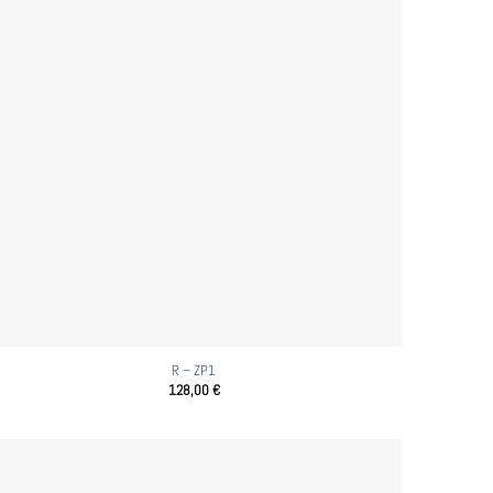
R – ZP1
128,00
€