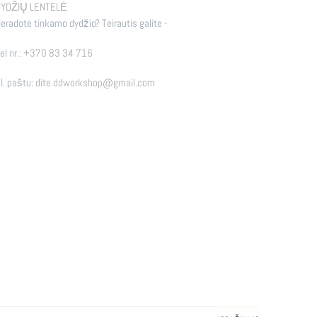
YDŽIŲ LENTELĖ
eradote tinkamo dydžio? Teirautis galite -
el nr.:
+370 83 34 716
l. paštu:
dite.ddworkshop@gmail.com