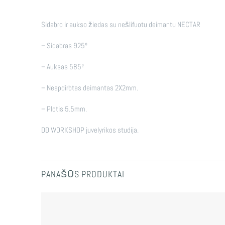
Sidabro ir aukso žiedas su nešlifuotu deimantu NECTAR
– Sidabras 925º
– Auksas 585º
– Neapdirbtas deimantas 2X2mm.
– Plotis 5.5mm.
DD WORKSHOP juvelyrikos studija.
PANAŠŪS PRODUKTAI