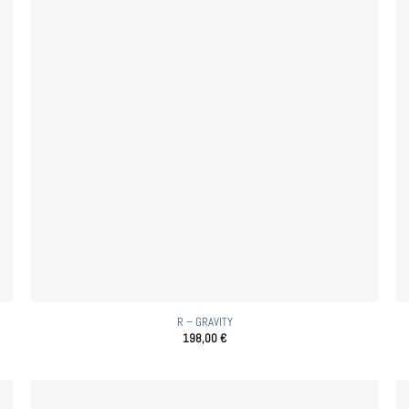
R – GRAVITY
198,00
€