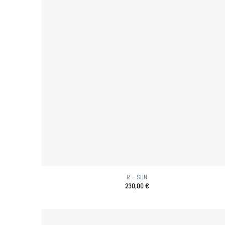
R – SUN
230,00
€