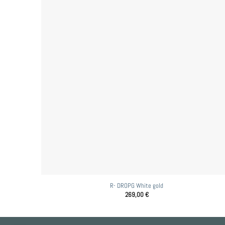
R- DROPG White gold
269,00
€