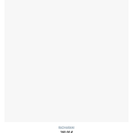
RADHARANI
260,00
€