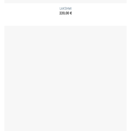
LAKSHMI
220,00
€