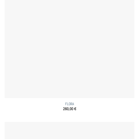
FLORA
260,00
€