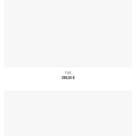
FIRE
289,00
€