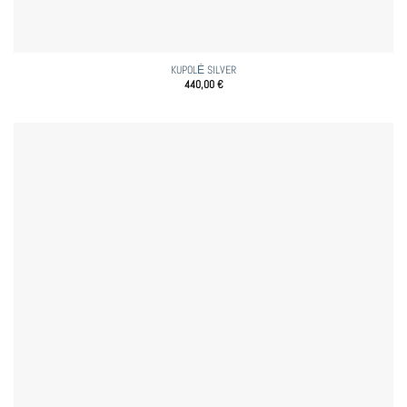
KUPOLĖ SILVER
440,00
€