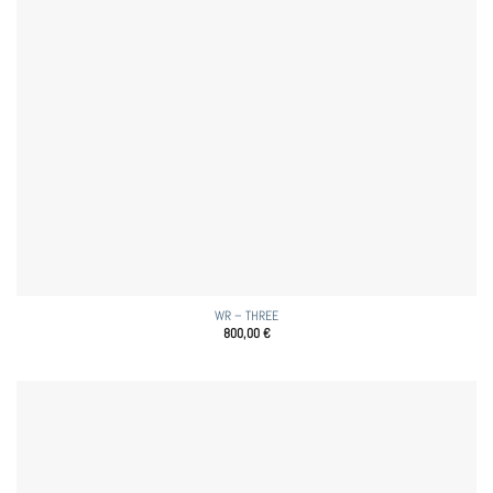
WR – THREE
800,00
€