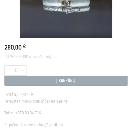
280,00
€
DD WORKSHOP autorinė juvelyrika.
produkto kiekis: MOSS
Į KREPŠELĮ
DYDŽIŲ LENTELĖ
Neradote tinkamo dydžio? Teirautis galite -
Tel nr.:
+370 83 34 716
El. paštu:
dite.ddworkshop@gmail.com