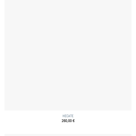
HECATE
260,00
€