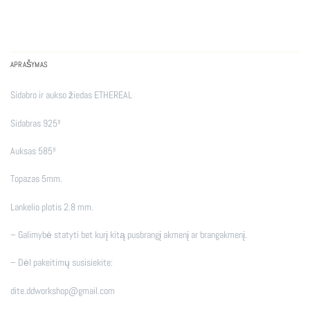
APRAŠYMAS
Sidabro ir aukso žiedas ETHEREAL
Sidabras 925º
Auksas 585º
Topazas 5mm.
Lankelio plotis 2.8 mm.
– Galimybė statyti bet kurį kitą pusbrangį akmenį ar brangakmenį.
– Dėl pakeitimų susisiekite:
dite.ddworkshop@gmail.com