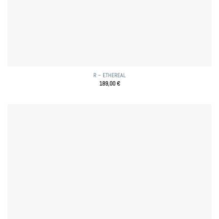
R – ETHEREAL
189,00
€