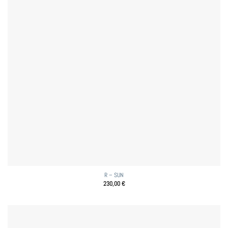
R – SUN
230,00
€