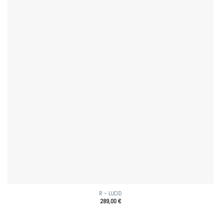
R – LUCID
289,00
€