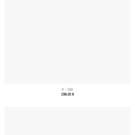
R – SGD
298,00
€