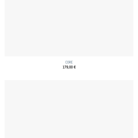
CORE
179,00
€