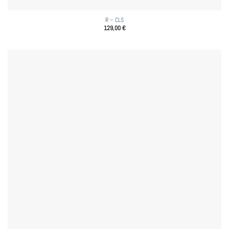
R – CLS
129,00
€