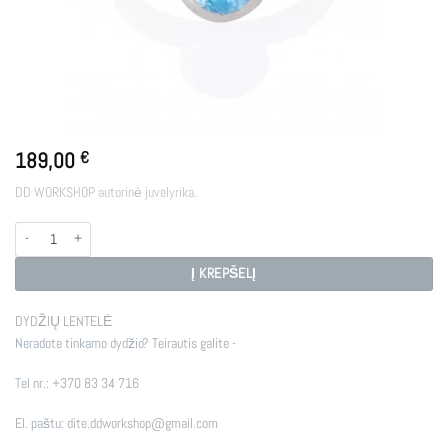
189,00
€
DD WORKSHOP autorinė juvelyrika.
produkto kiekis: ETHEREAL
Į KREPŠELĮ
DYDŽIŲ LENTELĖ
Neradote tinkamo dydžio? Teirautis galite -
Tel nr.:
+370 83 34 716
El. paštu:
dite.ddworkshop@gmail.com