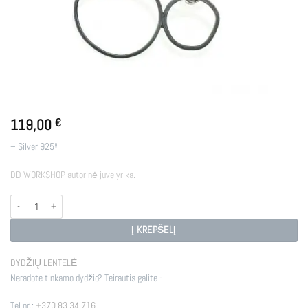
119,00
€
– Silver 925º
DD WORKSHOP autorinė juvelyrika.
produkto kiekis: B - 40
Į KREPŠELĮ
DYDŽIŲ LENTELĖ
Neradote tinkamo dydžio? Teirautis galite -
Tel nr.:
+370 83 34 716