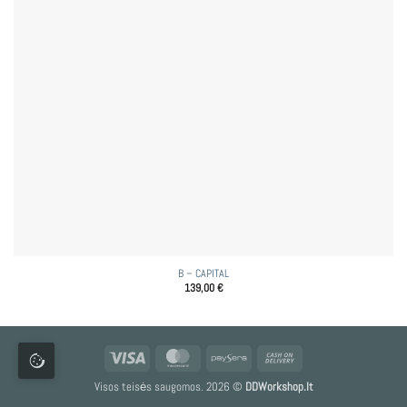
B – CAPITAL
139,00
€
Visa
MasterCard
Paysera
Cash
On
Visos teisės saugomos. 2026 ©
DDWorkshop.lt
Delivery