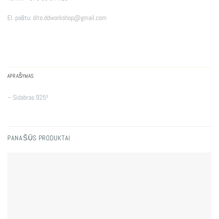
El. paštu:
dite.ddworkshop@gmail.com
APRAŠYMAS
– Sidabras 925º
PANAŠŪS PRODUKTAI