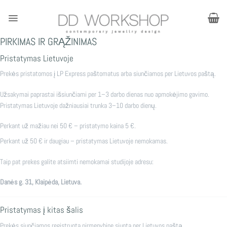
Skip
to
content
PIRKIMAS IR GRĄŽINIMAS
Pristatymas Lietuvoje
Prekės pristatomos į LP Express paštomatus arba siunčiamos per Lietuvos paštą.
Užsakymai paprastai išsiunčiami per 1–3 darbo dienas nuo apmokėjimo gavimo.
Pristatymas Lietuvoje dažniausiai trunka 3–10 darbo dienų.
Perkant už mažiau nei 50 € – pristatymo kaina 5 €.
Perkant už 50 € ir daugiau – pristatymas Lietuvoje nemokamas.
Taip pat prekes galite atsiimti nemokamai studijoje adresu:
Danės g. 31, Klaipėda, Lietuva.
Pristatymas į kitas šalis
Prekės siunčiamos registruota pirmenybine siunta per Lietuvos paštą.