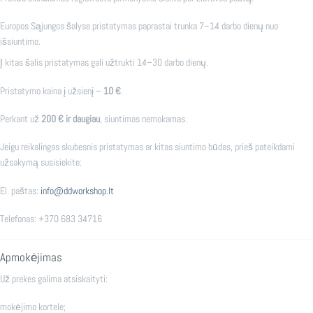
Europos Sąjungos šalyse pristatymas paprastai trunka 7–14 darbo dienų nuo
išsiuntimo.
Į kitas šalis pristatymas gali užtrukti 14–30 darbo dienų.
Pristatymo kaina į užsienį –
10 €
.
Perkant už
200 € ir daugiau
, siuntimas nemokamas.
Jeigu reikalingas skubesnis pristatymas ar kitas siuntimo būdas, prieš pateikdami
užsakymą susisiekite:
El. paštas:
info@ddworkshop.lt
Telefonas: +370 683 34716
Apmokėjimas
Už prekes galima atsiskaityti:
mokėjimo kortele;