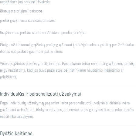
nepažeista jos prekinė išvaizda;
išsaugota originali pakuotė;
prekė grąžinama su visais priedais.
Grąžinamos prekės siuntimo išlaidas apmoka pirkėjas.
Pinigai už tinkamai grąžintą prekę grąžinami į pirkėjo banko sąskaitą per 2–5 darbo
dienas nuo prekės gavimo ir patikrinimo.
Visos grąžintos prekės yra tikrinamos. Pasiliekame teisę nepriimti grąžinamų prekių,
jeigu nustatoma, kad jos buvo pažeistos dėl netinkamo naudojimo, nešiojimo ar
priežiūros.
Individualūs ir personalizuoti užsakymai
Pagal individualų užsakymą pagaminti arba personalizuoti juvelyriniai dirbiniai nėra
grąžinami ar keičiami, išskyrus atvejus, kai nustatomas gamybos brokas arba prekės
neatitinka užsakymo.
Dydžio keitimas