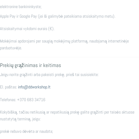
elektronine bankininkyste;
Apple Pay ir Google Pay (jei ši galimybė pateikiama atsiskaitymo metu).
Atsiskaitymai vykdomi eurais (€).
Mokėjimai apdorojami per saugią mokėjimų platformą, naudojamą internetinėje
parduotuvėje.
Prekių grąžinimas ir keitimas
Jeigu norite grąžinti arba pakeisti prekę, prieš tai susisiekite:
El. paštas:
info@ddworkshop.lt
Telefonas: +370 683 34716
Kokybišką, tačiau netikusią ar nepatikusią prekę galite grąžinti per teisės aktuose
nustatytą terminą, jeigu:
prekė nebuvo dėvėta ar naudota;