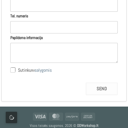
Tel. numeris
Papildoma informacija
Sutinku
salygomis
su
Visa
MasterCard
Paysera
Cash
On
Visos teisės saugomos. 2026 ©
DDWorkshop.lt
Delivery