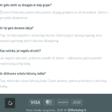
Ar galiu ateiti su draugais ar kaip grupė?
Žinoma! Dirbtuvės puikiai tinka poroms, draugų grupėms ar net šventėms. Galimi ir
privatūs užsiėmimai.
Ar tai gera dovanos idėja?
Taip, tai labai populiari ir prasminga dovana. Galima įsigyti dovanų kuponą, kuris
suteikia galimybę patirti kūrybos džiaugsmą.
Kas nutinka, jei negaliu atvykti?
Jei negalite dalyvauti, prašome pranešti iš anksto – dažniausiai galima perkelti
registraciją į kitą laiką.
Ar dirbtuvės vyksta lietuvių kalba?
Taip, dirbtuvės vyksta lietuvių kalba. Esant poreikiui, galime prisitaikyti ir prie kitų
kalbų.
Visa
MasterCard
Paysera
Cash
On
Visos teisės saugomos. 2026 ©
DDWorkshop.lt
Delivery