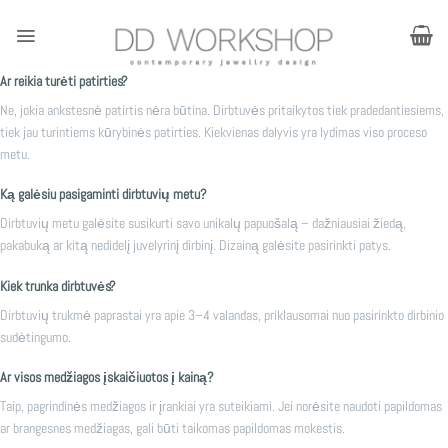
Skip
to
content
Ar reikia turėti patirties?
Ne, jokia ankstesnė patirtis nėra būtina. Dirbtuvės pritaikytos tiek pradedantiesiems,
tiek jau turintiems kūrybinės patirties. Kiekvienas dalyvis yra lydimas viso proceso
metu.
Ką galėsiu pasigaminti dirbtuvių metu?
Dirbtuvių metu galėsite susikurti savo unikalų papuošalą – dažniausiai žiedą,
pakabuką ar kitą nedidelį juvelyrinį dirbinį. Dizainą galėsite pasirinkti patys.
Kiek trunka dirbtuvės?
Dirbtuvių trukmė paprastai yra apie 3–4 valandas, priklausomai nuo pasirinkto dirbinio
sudėtingumo.
Ar visos medžiagos įskaičiuotos į kainą?
Taip, pagrindinės medžiagos ir įrankiai yra suteikiami. Jei norėsite naudoti papildomas
ar brangesnes medžiagas, gali būti taikomas papildomas mokestis.