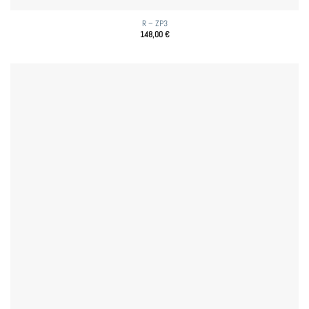
R – ZP3
148,00
€