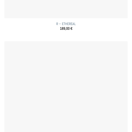
R – ETHEREAL
189,00
€