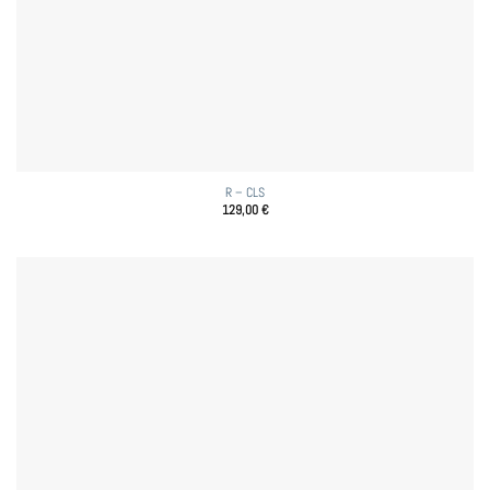
R – CLS
129,00
€