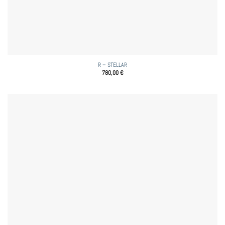
R – STELLAR
780,00
€