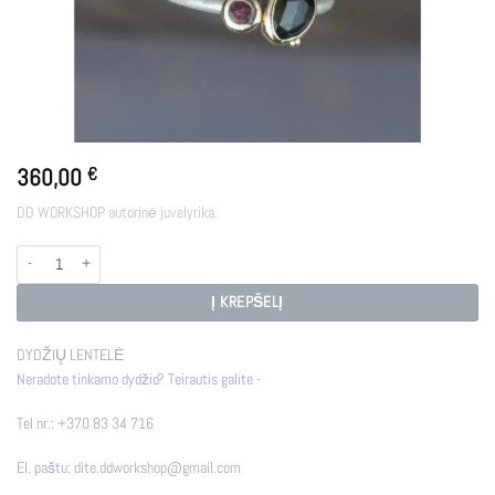
360,00
€
DD WORKSHOP autorinė juvelyrika.
produkto kiekis: NATURE
Į KREPŠELĮ
DYDŽIŲ LENTELĖ
Neradote tinkamo dydžio? Teirautis galite -
Tel nr.:
+370 83 34 716
El. paštu:
dite.ddworkshop@gmail.com