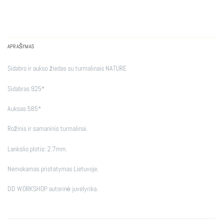
APRAŠYMAS
Sidabro ir aukso žiedas su turmalinais NATURE
Sidabras 925*
Auksas 585*
Rožinis ir samaninis turmalinai.
Lankslio plotis: 2.7mm.
Nemokamas pristatymas Lietuvoje.
DD WORKSHOP autorinė juvelyrika.