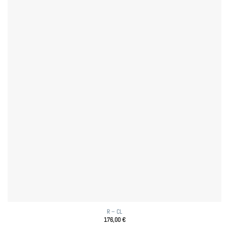
R – CL
176,00
€