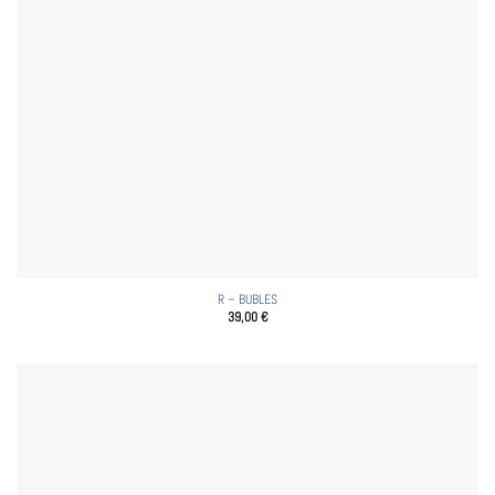
R – BUBLES
39,00
€