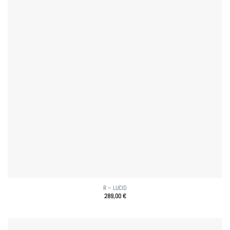
R – LUCID
289,00
€