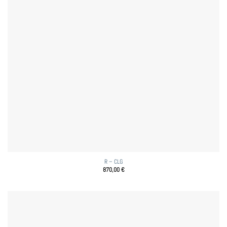
R – CLG
870,00
€