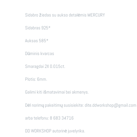
Sidabro žiedas su aukso detalėmis MERCURY
Sidabras 925*
Auksas 585*
Dūminis kvarcas
Smaragdai 2X 0.015ct.
Plotis: 6mm.
Galimi kiti išmatavimai bei akmenys.
Dėl norimų pakeitimų susisiekite: dite.ddworkshop@gmail.com
arba telefonu: 8 683 34716
DD WORKSHOP autorinė juvelyrika.