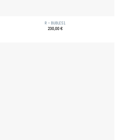
R – BUBLES1
230,00
€