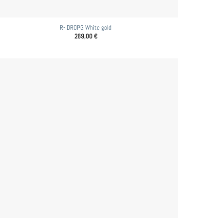
R- DROPG White gold
269,00
€