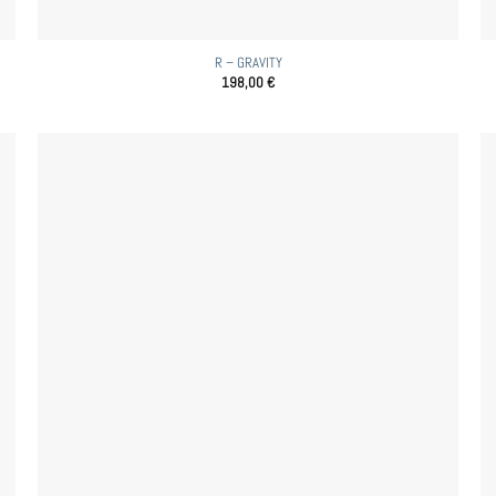
R – GRAVITY
198,00
€