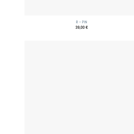
R – PIN
39,00
€