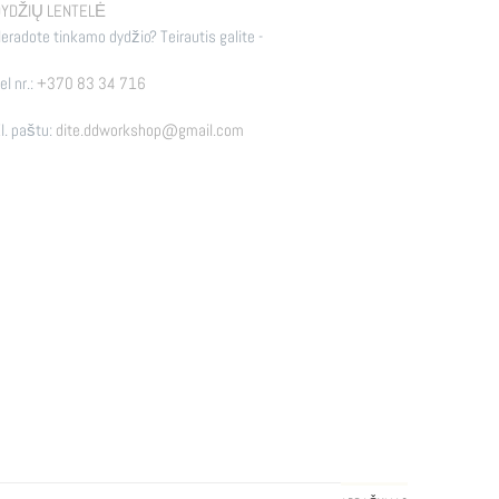
YDŽIŲ LENTELĖ
eradote tinkamo dydžio? Teirautis galite -
el nr.:
+370 83 34 716
l. paštu:
dite.ddworkshop@gmail.com