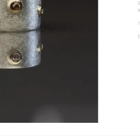
D
N
T
E