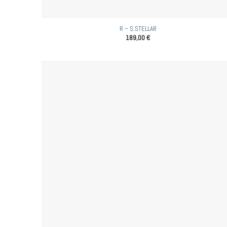
R – S.STELLAR
189,00
€