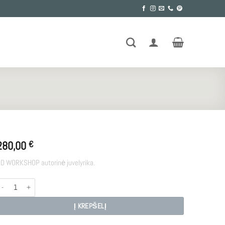
280,00
€
D WORKSHOP autorinė juvelyrika.
rodukto kiekis: MERCURY
Į KREPŠELĮ