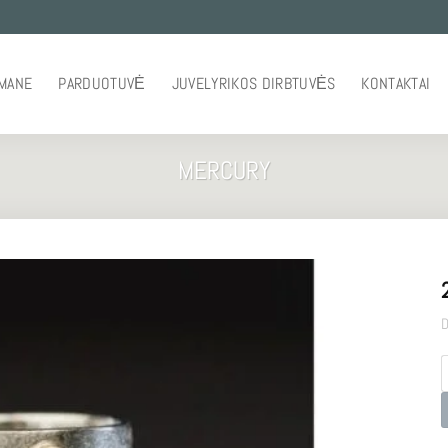
 MANE
PARDUOTUVĖ
JUVELYRIKOS DIRBTUVĖS
KONTAKTAI
MERCURY
D
p